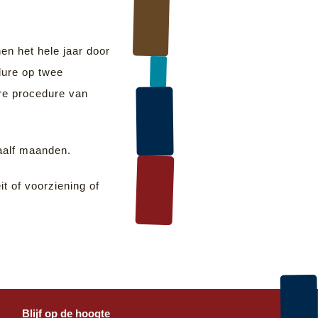
en het hele jaar door
dure op twee
ere procedure van
waalf maanden.
it of voorziening of
Blijf op de hoogte