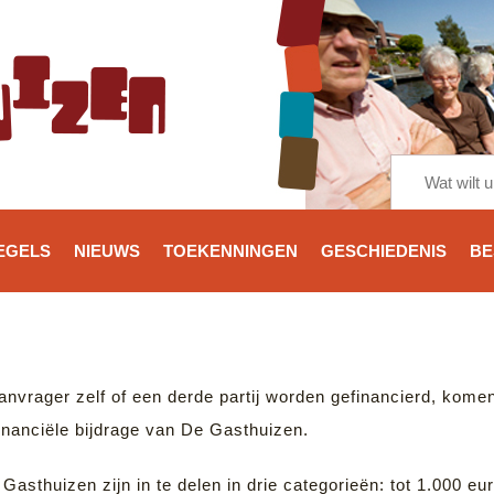
EGELS
NIEUWS
TOEKENNINGEN
GESCHIEDENIS
BE
 aanvrager zelf of een derde partij worden gefinancierd, kom
inanciële bijdrage van De Gasthuizen.
Gasthuizen zijn in te delen in drie categorieën: tot 1.000 eur